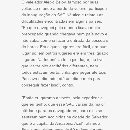
O velejador Aleixo Belov, famoso por suas
voltas ao mundo a bordo de veleiro, participou
da inauguração do SAC Náutico e relatou as
dificuldades encontradas em alguns países.
“Eu que naveguei pelo mundo ficava muito
preocupado quando chegava num país novo e
não sabia como ia fazer a entrada da pessoa e
do barco. Em alguns lugares era fácil, era num
lugar só, em outros lugares era em três, quatro
lugares. Na Indonésia foi o pior lugar, eu tive
que visitar oito escritórios diferentes, nem
todos estavam perto, tinha que pegar até táxi.
Passava o dia todo, até um dia e meio para
conseguir fazer isso”, contou.
“Então eu garanto a vocês, pela experiência
que eu tenho, que esse SAC vai ser da maior
utilidade para os navegadores, para eles se
sentirem bem acolhidos na cidade do Salvador,
que é a capital da Amazônia Azul”, afirmou
Belov, que visitou mais de 60 países durante