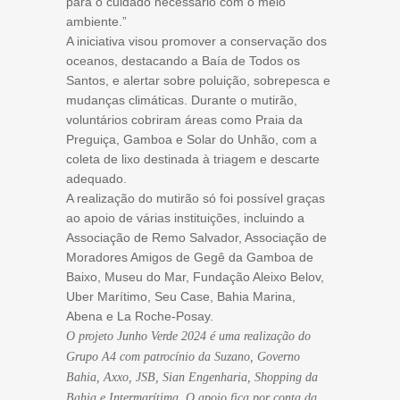
para o cuidado necessário com o meio
ambiente.”
A iniciativa visou promover a conservação dos
oceanos, destacando a Baía de Todos os
Santos, e alertar sobre poluição, sobrepesca e
mudanças climáticas. Durante o mutirão,
voluntários cobriram áreas como Praia da
Preguiça, Gamboa e Solar do Unhão, com a
coleta de lixo destinada à triagem e descarte
adequado.
A realização do mutirão só foi possível graças
ao apoio de várias instituições, incluindo a
Associação de Remo Salvador, Associação de
Moradores Amigos de Gegê da Gamboa de
Baixo, Museu do Mar, Fundação Aleixo Belov,
Uber Marítimo, Seu Case, Bahia Marina,
Abena e La Roche-Posay.
O projeto Junho Verde 2024 é uma realização do
Grupo A4 com patrocínio da Suzano, Governo
Bahia, Axxo, JSB, Sian Engenharia, Shopping da
Bahia e Intermarítima. O apoio fica por conta da