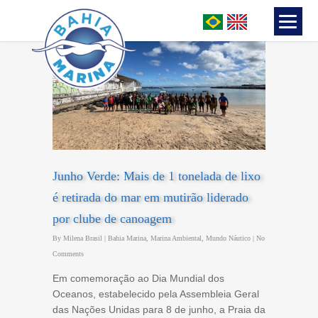
Junho Verde: Mais de 1 tonelada de lixo
é retirada do mar em mutirão liderado
por clube de canoagem
By
Milena Brasil
|
Bahia Marina
,
Marina Ambiental
,
Mundo Náutico
|
No
Comments
Em comemoração ao Dia Mundial dos
Oceanos, estabelecido pela Assembleia Geral
das Nações Unidas para 8 de junho, a Praia da