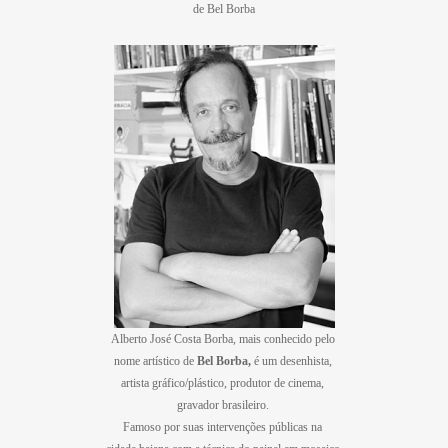
de Bel Borba
Alberto José Costa Borba, mais conhecido pelo 

nome artístico de 
Bel Borba,
 é um desenhista, 

artista gráfico/plástico, produtor de cinema, 

gravador brasileiro. 

Famoso por suas intervenções públicas na 
